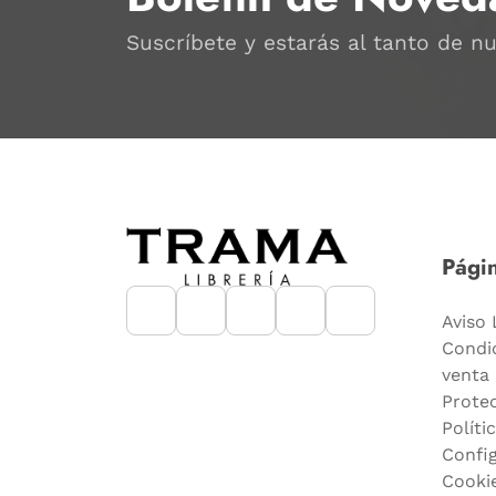
Suscríbete y estarás al tanto de n
Págin
Aviso 
Condi
venta
Prote
Políti
Confi
Cooki