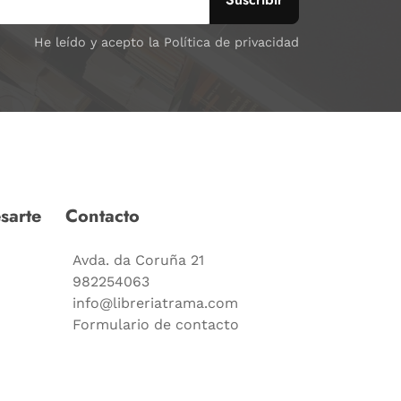
He leído y acepto la Política de privacidad
sarte
Contacto
Avda. da Coruña 21
982254063
info@libreriatrama.com
Formulario de contacto