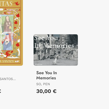
See You In
Memories
 SANTOS
DES) /
SO, PEN
€
30,00 €
DES),