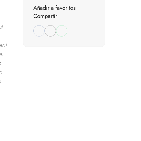
Añadir a favoritos
Compartir
!
en!
a.
s
s
s