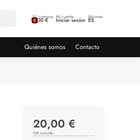
Mi compra
Mi cuenta
Idiomas
0,00 €
Iniciar sesión
ES
0
Quiénes somos
Contacto
20,00 €
IVA incluido