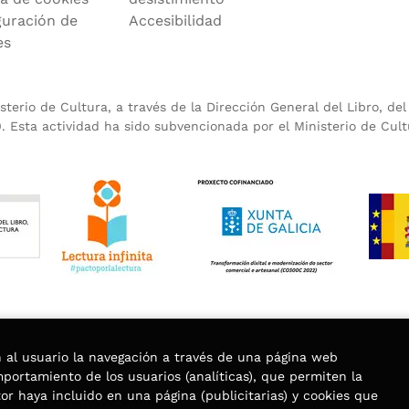
guración de
Accesibilidad
es
terio de Cultura, a través de la Dirección General del Libro, de
 Esta actividad ha sido subvencionada por el Ministerio de Cult
n al usuario la navegación a través de una página web
omportamiento de los usuarios (analíticas), que permiten la
tor haya incluido en una página (publicitarias) y cookies que
rvados |
Trevenque Group