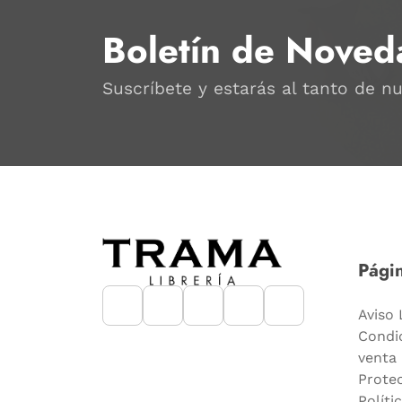
Boletín de Noved
Suscríbete y estarás al tanto de n
Págin
Aviso 
Condi
venta
Prote
Políti