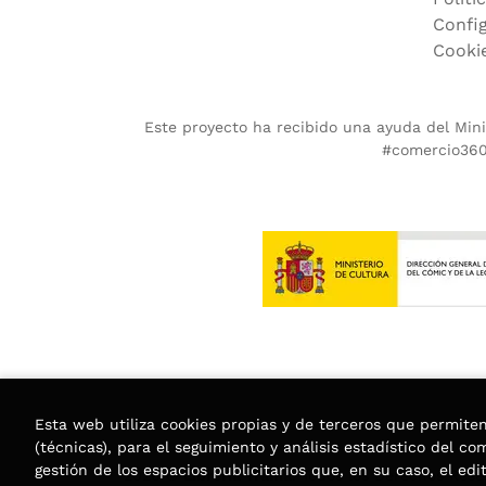
Confi
Cooki
Este proyecto ha recibido una ayuda del Minis
#comercio360.
Esta web utiliza cookies propias y de terceros que permite
(técnicas), para el seguimiento y análisis estadístico del c
gestión de los espacios publicitarios que, en su caso, el edi
2026 ©
Librería Trama
. Todos los Derechos Rese