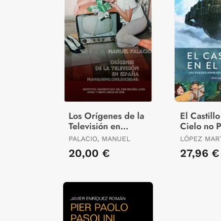
Los Orígenes de la
El Castillo
Televisión en
Cielo no 
España
Vivir Apa
PALACIO, MANUEL
LÓPEZ MART
la Tierra!
ÁLVARO
20,00 €
27,96 €