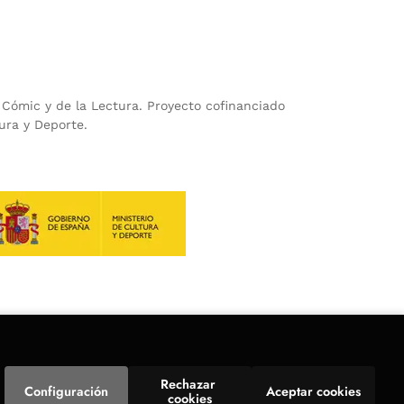
l Cómic y de la Lectura. Proyecto cofinanciado
ura y Deporte.
Rechazar 
Configuración
Aceptar cookies
cookies