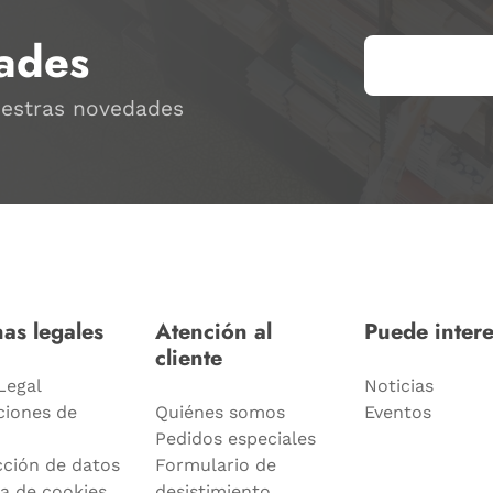
ades
uestras novedades
as legales
Atención al
Puede intere
cliente
Legal
Noticias
ciones de
Quiénes somos
Eventos
Pedidos especiales
cción de datos
Formulario de
ca de cookies
desistimiento