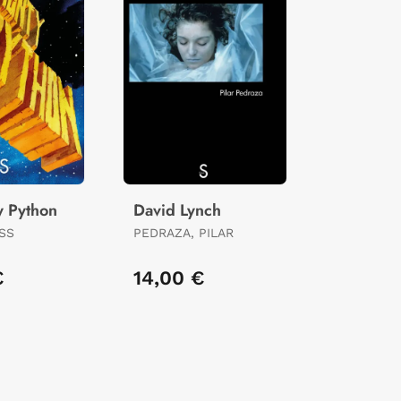
y Python
David Lynch
SS
PEDRAZA, PILAR
€
14,00 €