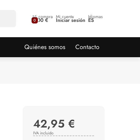
Mi compra
Mi cuenta
Idiomas
0,00 €
Iniciar sesión
ES
0
Quiénes somos
Contacto
42,95 €
IVA incluido