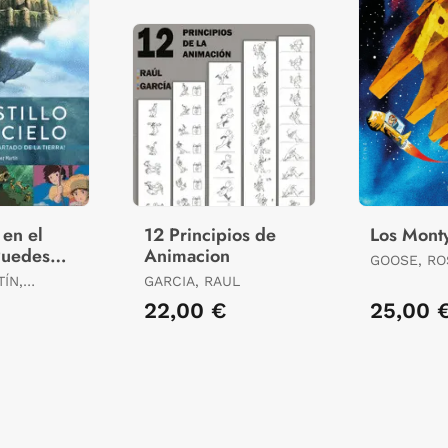
 en el
12 Principios de
Los Mont
Puedes
Animacion
GOOSE, RO
rtado de
ÍN,
GARCIA, RAUL
22,00 €
25,00 