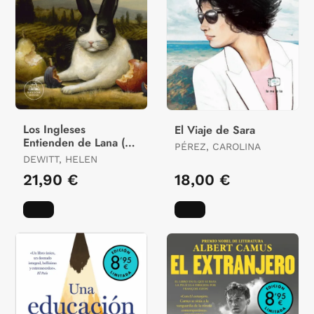
Los Ingleses
El Viaje de Sara
Entienden de Lana (Y
PÉREZ, CAROLINA
Otros Trucos)
DEWITT, HELEN
21,90 €
18,00 €