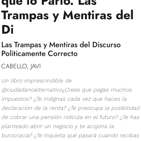
que lo Pario. Las
Trampas y Mentiras del
Di
Las Trampas y Mentiras del Discurso
Politicamente Correcto
CABELLO, JAVI
Un libro imprescindible de
@ciudadanoalternativo¿Crees que pagas muchos
impuestos? ¿Te indignas cada vez que haces la
declaración de la renta? ¿Te preocupa la posibilidad
de cobrar una pensión ridícula en el futuro? ¿Te has
planteado abrir un negocio y te acojona la
burocracia? ¿Te inquieta qué pasará cuando recibas