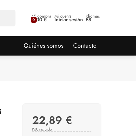
Mi compra
Mi cuenta
Idiomas
0,00 €
Iniciar sesión
ES
0
Quiénes somos
Contacto
s
22,89 €
IVA incluido