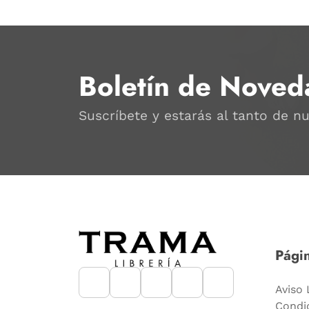
Boletín de Noved
Suscríbete y estarás al tanto de n
Págin
Aviso 
Condi