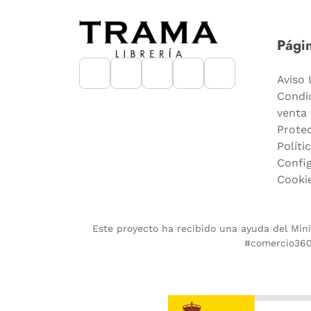
Págin
Aviso 
Condi
venta
Prote
Políti
Confi
Cooki
Este proyecto ha recibido una ayuda del Minis
#comercio360.