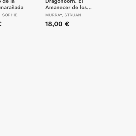
o de la
Dragonborn. El
marañada
Amanecer de los
Dragones
 SOPHIE
MURRAY, STRUAN
€
18,00 €