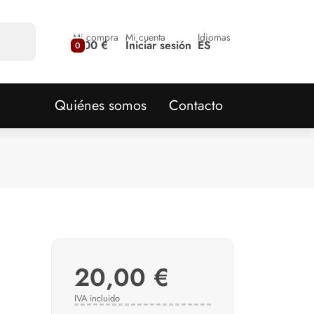
Mi compra
Mi cuenta
Idiomas
0,00 €
Iniciar sesión
ES
0
Quiénes somos
Contacto
20,00 €
IVA incluido