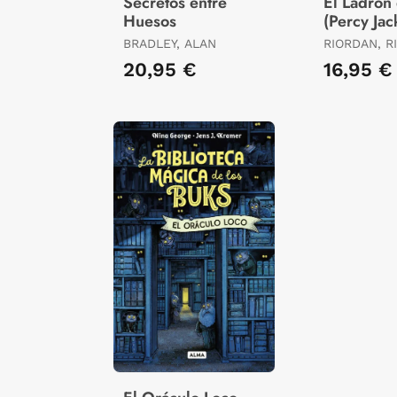
Secretos entre
El Ladrón
Huesos
(Percy Jac
Dioses de
BRADLEY, ALAN
RIORDAN, R
1)
20,95 €
16,95 €