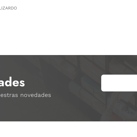
LIZARDO
ades
uestras novedades