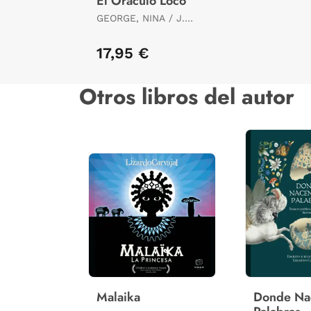
El Oráculo Loco
GEORGE, NINA / J.
KRAMMER, JENS
17,95 €
Otros libros del autor
Malaika
Donde Na