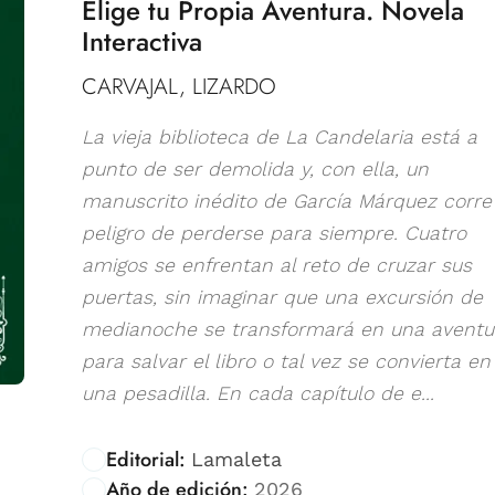
Elige tu Propia Aventura. Novela
Interactiva
CARVAJAL, LIZARDO
La vieja biblioteca de La Candelaria está a
punto de ser demolida y, con ella, un
manuscrito inédito de García Márquez corre 
peligro de perderse para siempre. Cuatro
amigos se enfrentan al reto de cruzar sus
puertas, sin imaginar que una excursión de
medianoche se transformará en una aventu
para salvar el libro o tal vez se convierta en
una pesadilla. En cada capítulo de e...
Editorial:
Lamaleta
Año de edición:
2026