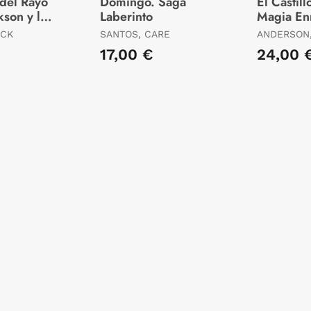
 del Rayo
Domingo. Saga
El Castill
kson y los
Laberinto
Magia En
l Olimpo
ICK
SANTOS, CARE
ANDERSON,
17,00 €
24,00 