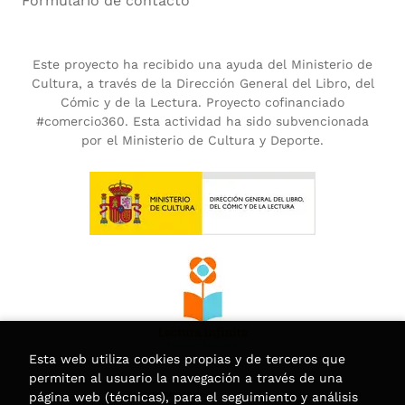
Formulario de contacto
Este proyecto ha recibido una ayuda del Ministerio de
Cultura, a través de la Dirección General del Libro, del
Cómic y de la Lectura. Proyecto cofinanciado
#comercio360. Esta actividad ha sido subvencionada
por el Ministerio de Cultura y Deporte.
Esta web utiliza cookies propias y de terceros que
permiten al usuario la navegación a través de una
página web (técnicas), para el seguimiento y análisis