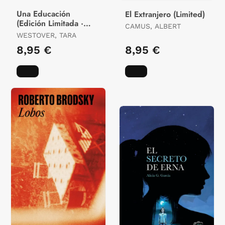
Una Educación
El Extranjero (Limited)
(Edición Limitada ·
CAMUS, ALBERT
Verano)
WESTOVER, TARA
8,95 €
8,95 €