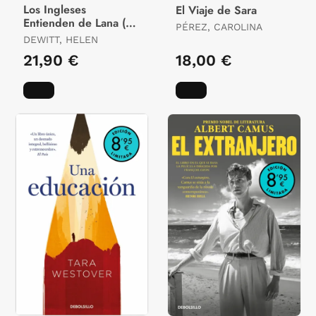
Los Ingleses
El Viaje de Sara
Entienden de Lana (Y
PÉREZ, CAROLINA
Otros Trucos)
DEWITT, HELEN
21,90 €
18,00 €