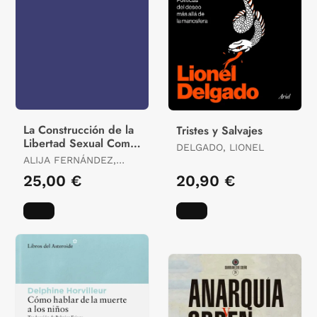
La Construcción de la
Tristes y Salvajes
Libertad Sexual Como
DELGADO, LIONEL
Derecho Humano
ALIJA FERNÁNDEZ,
ROSA ANA
25,00 €
20,90 €