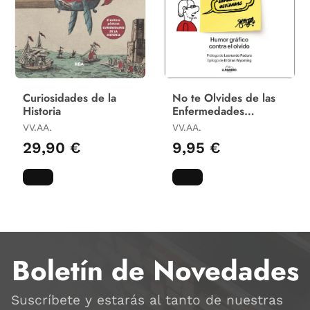
Curiosidades de la
No te Olvides de las
Historia
Enfermedades
Olvidadas
VV.AA.
VV.AA.
29,90 €
9,95 €
Boletín de Novedades
Suscríbete y estarás al tanto de nuestras