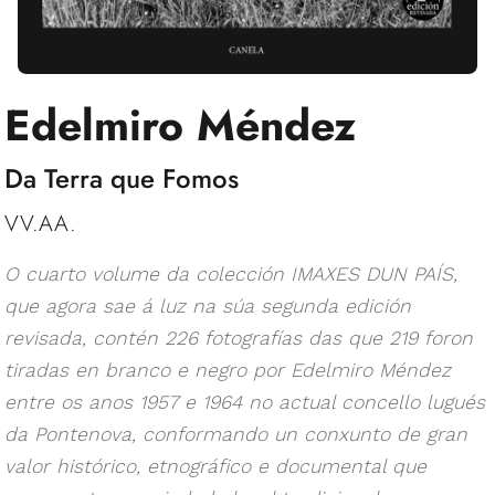
Edelmiro Méndez
Da Terra que Fomos
VV.AA.
O cuarto volume da colección IMAXES DUN PAÍS,
que agora sae á luz na súa segunda edición
revisada, contén 226 fotografías das que 219 foron
tiradas en branco e negro por Edelmiro Méndez
entre os anos 1957 e 1964 no actual concello lugués
da Pontenova, conformando un conxunto de gran
valor histórico, etnográfico e documental que