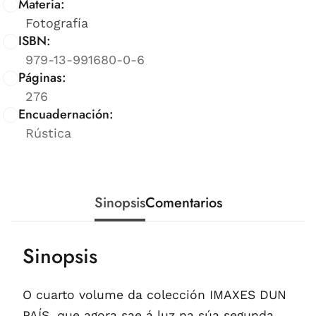
Materia:
Fotografía
ISBN:
979-13-991680-0-6
Páginas:
276
Encuadernación:
Rústica
Sinopsis
Comentarios
Sinopsis
O cuarto volume da colección IMAXES DUN
PAÍS, que agora sae á luz na súa segunda