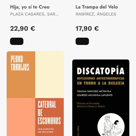
Hija, yo sí te Creo
La Trampa del Velo
PLAZA CASARES, SARA
RAMÍREZ, ÁNGELES
/ REGUERO RÍOS,
PATRICIA
22,90 €
17,90 €