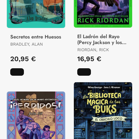
El Ladrón del Rayo
Secretos entre Huesos
(Percy Jackson y los
BRADLEY, ALAN
Dioses del Olimpo 1)
RIORDAN, RICK
20,95 €
16,95 €