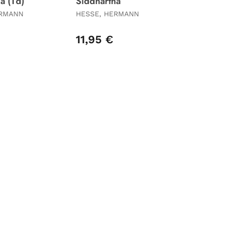
a (Td)
Siddhartha
ERMANN
HESSE, HERMANN
11,95 €