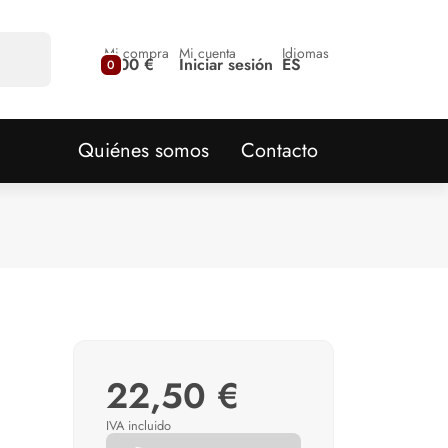
Mi compra
Mi cuenta
Idiomas
0,00 €
Iniciar sesión
ES
0
Quiénes somos
Contacto
22,50 €
IVA incluido