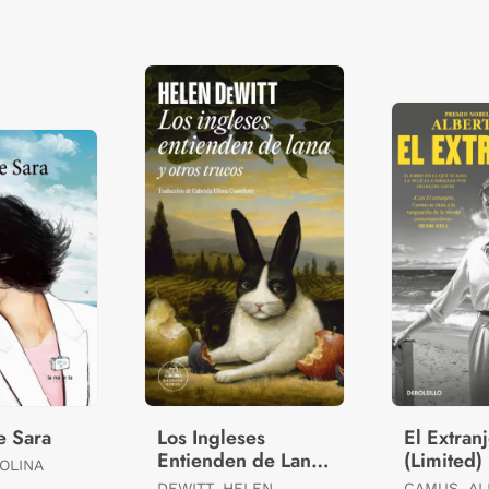
e Sara
Los Ingleses
El Extran
Entienden de Lana
(Limited)
OLINA
(Y Otros Trucos)
DEWITT, HELEN
CAMUS, AL