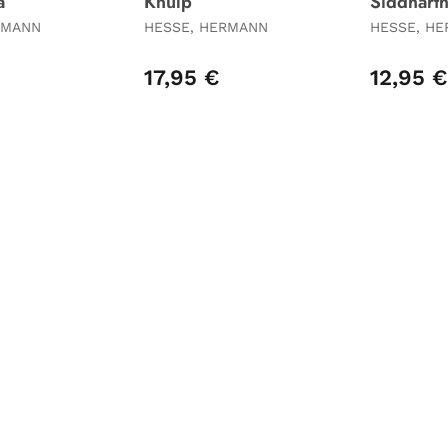
a
Knulp
Siddharth
RMANN
HESSE, HERMANN
HESSE, H
17,95 €
12,95 €