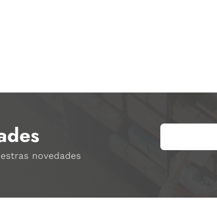
ades
uestras novedades