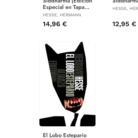
Siddhartha (Edicion
Siddharth
Especial en Tapa
HESSE, HE
Dura)
HESSE, HERMANN
14,96 €
12,95 €
El Lobo Estepario