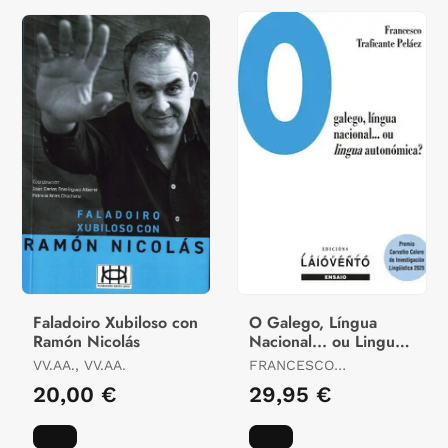
Faladoiro Xubiloso con
O Galego, Língua
Ramón Nicolás
Nacional... ou Lingua
Autonómica?
VV.AA., VV.AA.
FRANCESCO
TRAFICANTE PELÁEZ
20,00 €
29,95 €