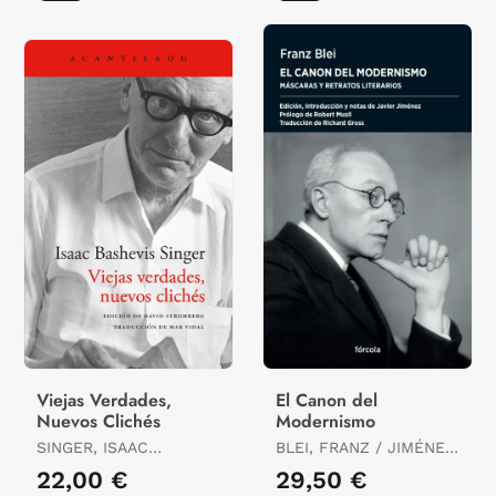
Viejas Verdades,
El Canon del
Nuevos Clichés
Modernismo
SINGER, ISAAC
BLEI, FRANZ / JIMÉNEZ
BASHEVIS
RUBIO, FRANCISCO
22,00 €
29,50 €
JAVIER