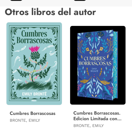
Otros libros del autor
Cumbres Borrascosas.
Cumbres Borrascosas
Edicion Limitada con
BRONTE, EMILY
Cantos Decorados
BRONTE, EMILY