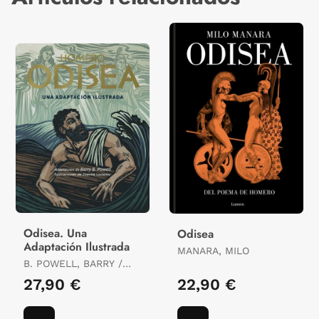
Odisea. Una
Odisea
Adaptación Ilustrada
MANARA, MILO
B. POWELL, BARRY /
LISOWIEC, JOANNA /
27,90 €
22,90 €
HOMERO, HOMERO