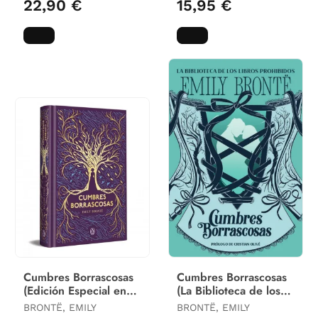
22,90 €
15,95 €
Cumbres Borrascosas
Cumbres Borrascosas
(Edición Especial en
(La Biblioteca de los
Tapa Dura)
Libros Prohibidos)
BRONTË, EMILY
BRONTË, EMILY