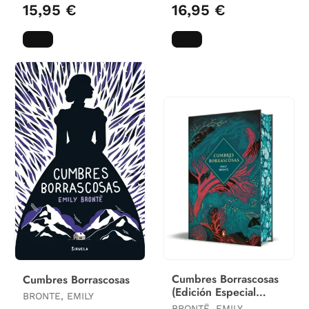
15,95 €
16,95 €
Cumbres Borrascosas
Cumbres Borrascosas
(Edición Especial
BRONTE, EMILY
Limitada con Cantos
BRONTË, EMILY