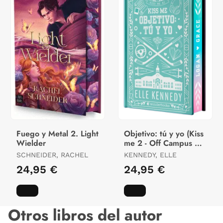
Fuego y Metal 2. Light
Objetivo: tú y yo (Kiss
Wielder
me 2 - Off Campus 2) -
Edición Especial en
SCHNEIDER, RACHEL
KENNEDY, ELLE
Tapa Dura con
24,95 €
24,95 €
Otros libros del autor