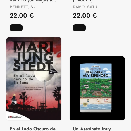
la Reina Investigadora
BENNETT, S.J.
RÄMÖ, SATU
5)
22,00 €
22,00 €
En el Lado Oscuro de
Un Asesinato Muy