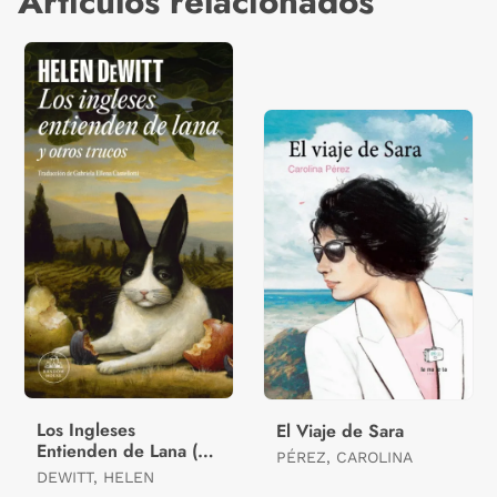
Artículos relacionados
Los Ingleses
El Viaje de Sara
Entienden de Lana (Y
PÉREZ, CAROLINA
Otros Trucos)
DEWITT, HELEN