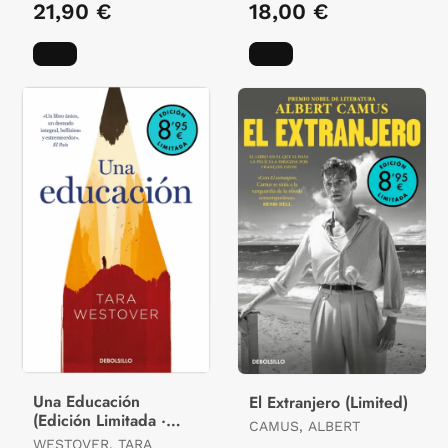
21,90 €
18,00 €
Una Educación
El Extranjero (Limited)
(Edición Limitada ·
CAMUS, ALBERT
Verano)
WESTOVER, TARA