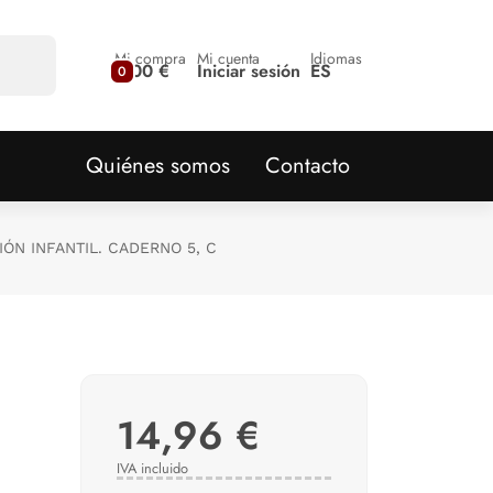
Mi compra
Mi cuenta
Idiomas
0,00 €
Iniciar sesión
ES
0
Quiénes somos
Contacto
ÓN INFANTIL. CADERNO 5, C
14,96 €
IVA incluido