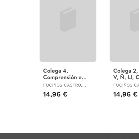
Colega 4,
Colega 2, 
Comprensión e
V, Ñ, Ll, 
Lectoescritura,
Comprens
FUCIÑOS CASTRO,
FUCIÑOS C
Letras Pr, Pl, Fr, Fl,
Lectoescri
MARÍA TERESA /
MARÍA TERE
14,96 €
14,96 €
Br, Bl, Cr, Cl, Gr,
Galego, 
GARCÍA VILA, MARÍA
GARCÍA VIL
DEL CARMEN /
DEL CARMEN
RODRÍGUEZ ARES,
RODRÍGUEZ
MARÍA JOSÉ
MARÍA JOS