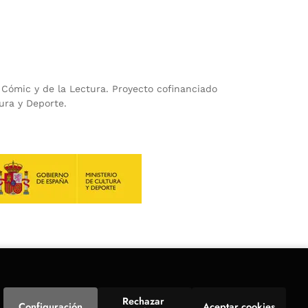
l Cómic y de la Lectura. Proyecto cofinanciado
ura y Deporte.
Rechazar 
Configuración
Aceptar cookies