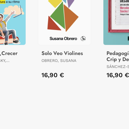
r,Crecer
Solo Veo Violines
Pedagogí
Crip y De
KY,
OBRERO, SUSANA
SÁNCHEZ-S
MERCEDES
16,90 €
16,90 