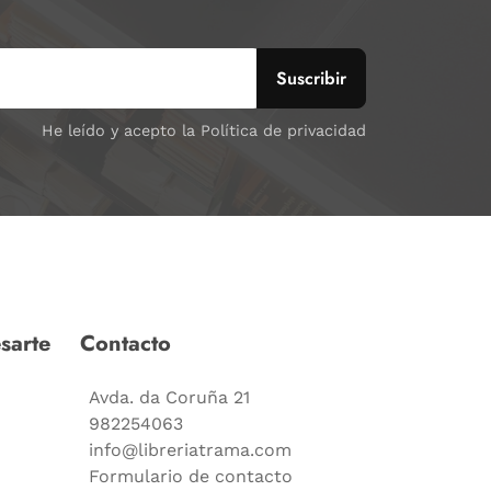
He leído y acepto la Política de privacidad
sarte
Contacto
Avda. da Coruña 21
982254063
info@libreriatrama.com
Formulario de contacto