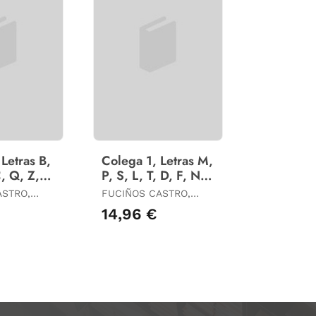
Letras B,
Colega 1, Letras M,
C, Q, Z,
P, S, L, T, D, F, N,
ión e
Comprensión e
ASTRO,
FUCIÑOS CASTRO,
tura en
Lectoescritura en
SA /
MARÍA TERESA /
14,96 €
Edu
Galego, e
A, MARÍA
GARCÍA VILA, MARÍA
 /
DEL CARMEN /
 ARES,
RODRÍGUEZ ARES,
É
MARÍA JOSÉ