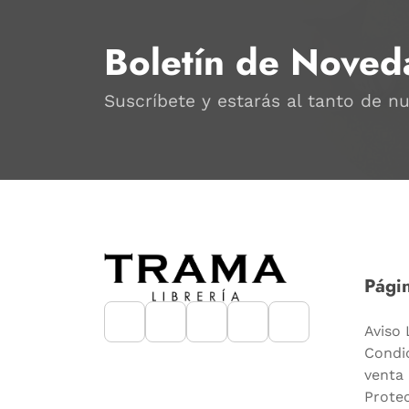
Boletín de Noved
Suscríbete y estarás al tanto de n
Págin
Aviso 
Condi
venta
Prote