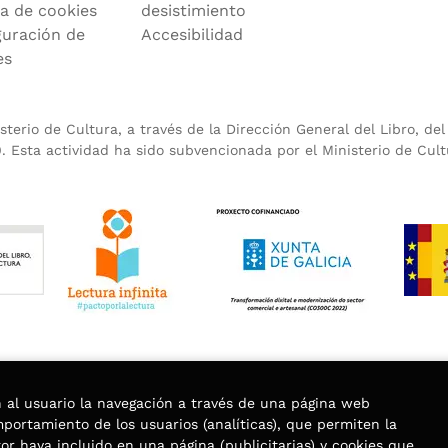
ca de cookies
desistimiento
guración de
Accesibilidad
es
terio de Cultura, a través de la Dirección General del Libro, de
 Esta actividad ha sido subvencionada por el Ministerio de Cult
n al usuario la navegación a través de una página web
omportamiento de los usuarios (analíticas), que permiten la
tor haya incluido en una página (publicitarias) y cookies que