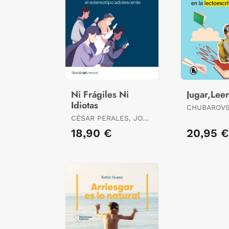
Ni Frágiles Ni
Jugar,Lee
Idiotas
CHUBAROVS
TAMARA
CÉSAR PERALES, JOSÉ
/ GARC¡A DOVAL,
18,90 €
20,95 €
FÁTIMA