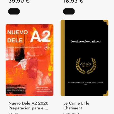
39,90 €
18,93 €
ROYAL HORTICULTURAL
SHARON PURTILL
SOCIETY
Nuevo Dele A2 2020
Le Crime Et le
Preparacion para el
Chatiment
Examen
AA.VV
1821-1881,