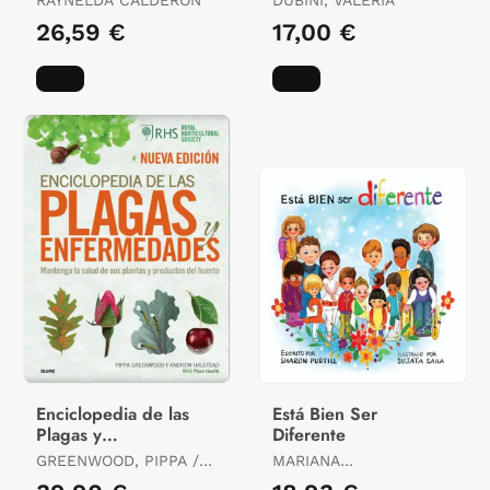
26,59 €
17,00 €
Enciclopedia de las
Está Bien Ser
Plagas y
Diferente
Enfermedades (2022)
GREENWOOD, PIPPA /
MARIANA
HALSTEAD, ANDREW / ,
HORRISBERGER /