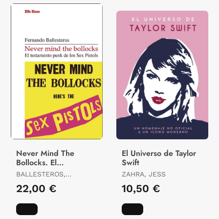
Never Mind The
El Universo de Taylor
Bollocks. El
Swift
Testamento Punk de
BALLESTEROS,
ZAHRA, JESS
los Sex Pistols
FERNANDO
22,00 €
10,50 €