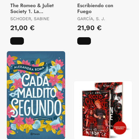
The Romeo & Juliet
Escribiendo con
Society 1. La
Fuego
Maldición de las Rosas
SCHODER, SABINE
GARCÍA, S. J.
21,00 €
21,90 €