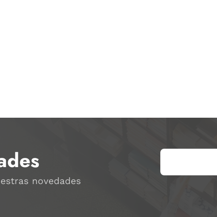
ades
uestras novedades