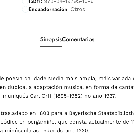
ISBN:
978-84-19795-10-6
Encuadernación:
Otros
Sinopsis
Comentarios
e poesía da Idade Media máis ampla, máis variada 
 sen dúbida, a adaptación musical en forma de cant
muniqués Carl Orff (1895-1982) no ano 1937.
trasladado en 1803 para a Bayerische Staatsbibliot
códice en pergamiño, que consta actualmente de 11
ca minúscula ao redor do ano 1230.