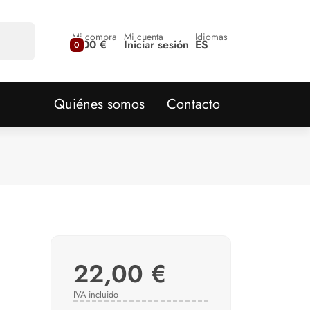
Mi compra
Mi cuenta
Idiomas
0,00 €
Iniciar sesión
ES
0
Quiénes somos
Contacto
22,00 €
IVA incluido