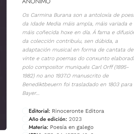
ANÓNIMO
Os Carmina Burana son a antoloxía de poes
da Idade Media máis ampla, máis variada e
máis coñecida hoxe en día. Á fama e difusió
da colección contribuíu, sen dúbida, a
adaptación musical en forma de cantata de
vinte e catro poemas do conxunto elaborad
polo compositor muniqués Carl Orff (1895-
1982) no ano 1937.O manuscrito de
Benediktbeuern foi trasladado en 1803 para
Bayer...
Editorial:
Rinoceronte Editora
Año de edición:
2023
Materia:
Poesía en galego