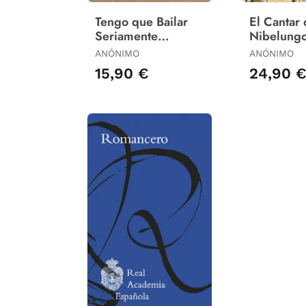
Tengo que Bailar
El Cantar 
Seriamente
Nibelung
Contigo esta Noche
ANÓNIMO
ANÓNIMO
15,90 €
24,90 