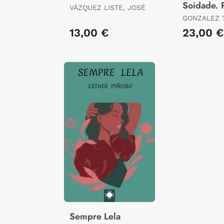
Soidade. 
VÁZQUEZ LISTE, JOSÉ
Reunida 1
GONZALEZ 
2026
LUIS
13,00 €
23,00 €
Sempre Lela