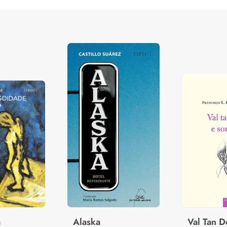
a
Alaska
Val Tan D