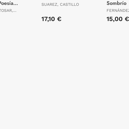
Poesía
Sombrío
SUAREZ, CASTILLO
986-
TOSAR,
FERNÁNDEZ
FRANCISCO
17,10 €
15,00 