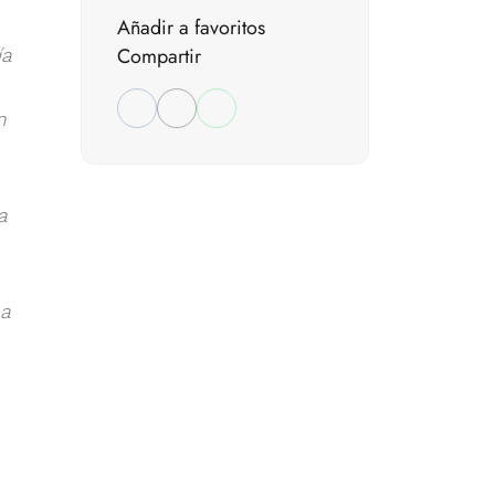
Añadir a favoritos
Compartir
ía
n
a
 a