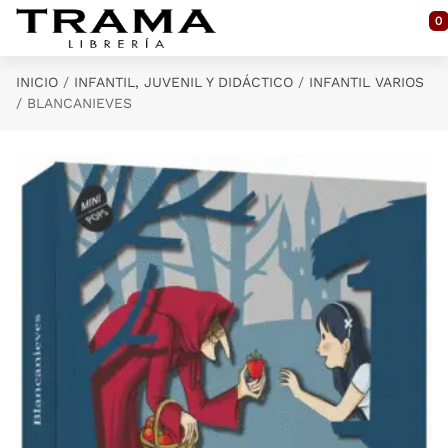
Saltar al contenido principal
0
INICIO
INFANTIL, JUVENIL Y DIDÁCTICO
INFANTIL VARIOS
BLANCANIEVES