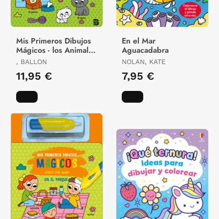
Mis Primeros Dibujos
En el Mar
Mágicos - los Animales
Aguacadabra
Domésticos
, BALLON
NOLAN, KATE
11,95 €
7,95 €