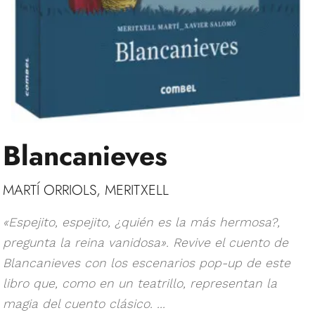
Blancanieves
MARTÍ ORRIOLS, MERITXELL
«Espejito, espejito, ¿quién es la más hermosa?,
pregunta la reina vanidosa». Revive el cuento de
Blancanieves con los escenarios pop-up de este
libro que, como en un teatrillo, representan la
magia del cuento clásico. ...