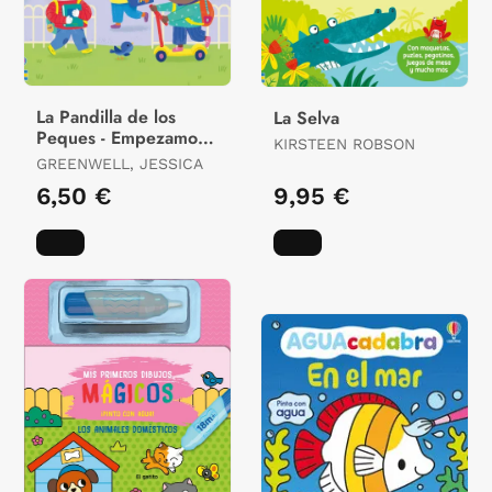
La Pandilla de los
La Selva
Peques - Empezamos
KIRSTEEN ROBSON
el Cole
GREENWELL, JESSICA
6,50 €
9,95 €