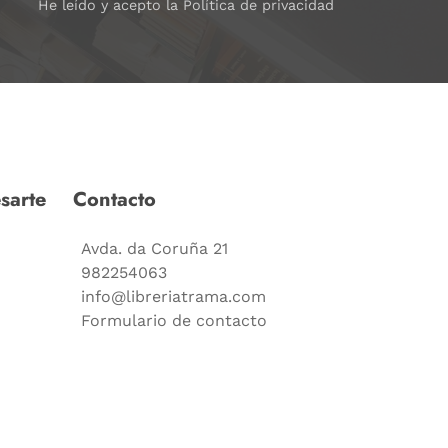
He leído y acepto la Política de privacidad
sarte
Contacto
Avda. da Coruña 21
982254063
info@libreriatrama.com
Formulario de contacto