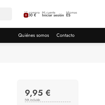
Mi compra
Mi cuenta
Idiomas
0,00 €
Iniciar sesión
ES
0
Quiénes somos
Contacto
9,95 €
IVA incluido