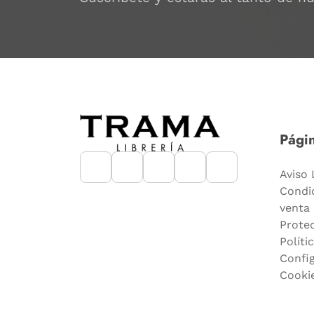
Págin
Aviso 
Condi
venta
Prote
Políti
Confi
Cooki