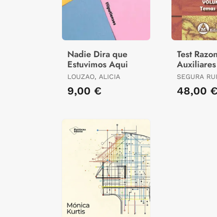
Nadie Dira que
Test Razo
Estuvimos Aqui
Auxiliares
Corporaci
LOUZAO, ALICIA
SEGURA RU
Locales
9,00 €
48,00 