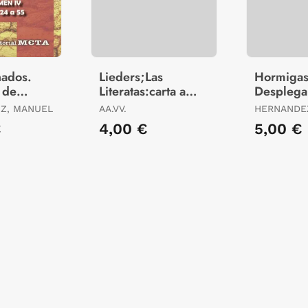
nados.
Lieders;Las
Hormigas
 de
Literatas:carta a
Desplega
ones
Eduarda
Tundra
IZ, MANUEL
AA.VV.
HERNANDEZ
J.
€
4,00 €
5,00 €