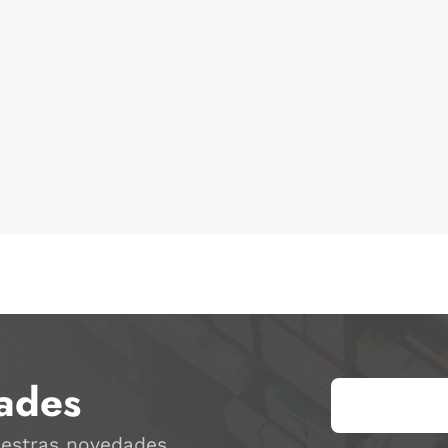
ades
uestras novedades