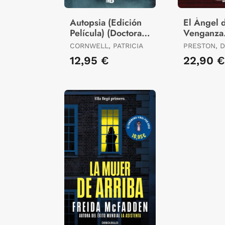
Autopsia (Edición
El Ángel d
Película) (Doctora
Venganza
Kay Scarpetta 25)
(Inspector
CORNWELL, PATRICIA
PRESTON, D
Pendergas
CHILD, LIN
12,95 €
22,90 €