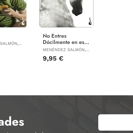
No Entres
Dócilmente en esa
SALMÓN,
Noche Quieta
MENÉNDEZ SALMÓN,
RICARDO
9,95 €
ades