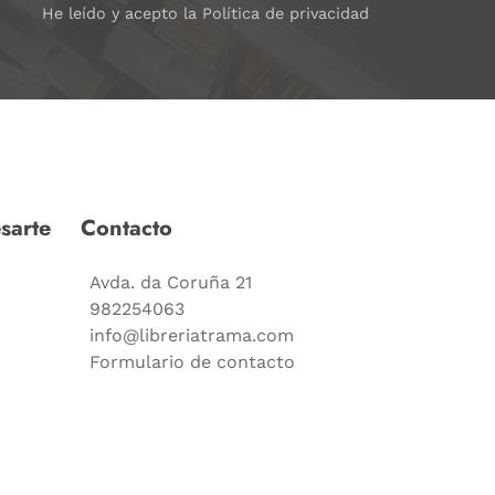
He leído y acepto la Política de privacidad
sarte
Contacto
Avda. da Coruña 21
982254063
info@libreriatrama.com
Formulario de contacto