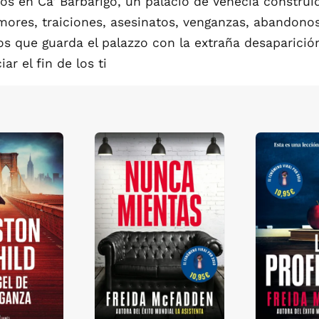
s en Ca' Barbarigo, un palacio de Venecia construid
mores, traiciones, asesinatos, venganzas, abandonos
tos que guarda el palazzo con la extraña desaparició
r el fin de los ti