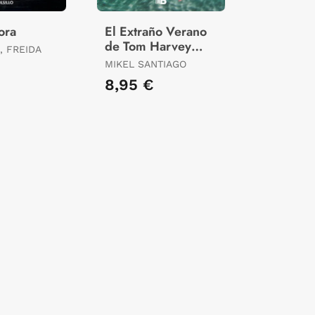
ora
El Extraño Verano
de Tom Harvey
 FREIDA
(Edición Limitada ·
MIKEL SANTIAGO
Verano)
€
8,95 €