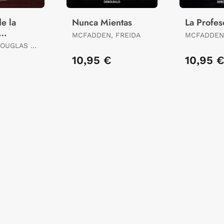
e la
Nunca Mientas
La Profes
MCFADDEN, FREIDA
MCFADDEN,
OUGLAS /
t 22)
COLN
10,95 €
10,95 