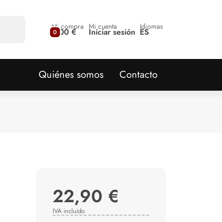
Mi compra
Mi cuenta
Idiomas
0,00 €
Iniciar sesión
ES
0
Quiénes somos
Contacto
22,90 €
IVA incluido