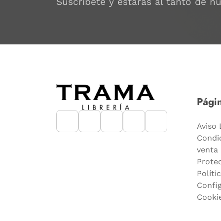
Suscríbete y estarás al tanto de n
Págin
Aviso 
Condi
venta
Prote
Políti
Confi
Cooki