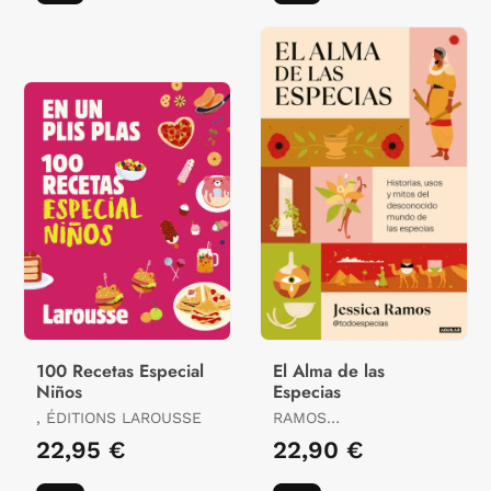
100 Recetas Especial
El Alma de las
Niños
Especias
, ÉDITIONS LAROUSSE
RAMOS
(@TODOESPECIAS),
22,95 €
22,90 €
JESSICA