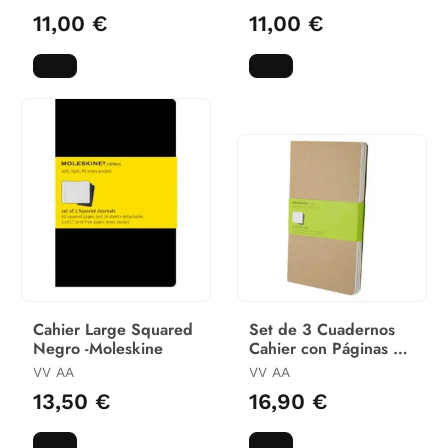
11,00 €
11,00 €
Cahier Large Squared
Set de 3 Cuadernos
Negro -Moleskine
Cahier con Páginas en
Blanco - Large - Color
VV AA
VV AA
Kraft
13,50 €
16,90 €