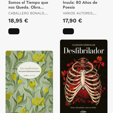
Somos el Tiempo que
Ínsula: 80 Años de
nos Queda. Obra
Poesía
Poética Completa
CABALLERO BONALD,
VARIOS AUTORES,
JOSE MANUEL
VARIOS AUTORES
18,95 €
17,90 €