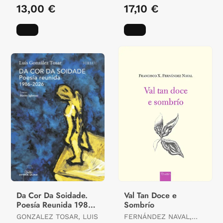
13,00 €
17,10 €
Da Cor Da Soidade.
Val Tan Doce e
Poesía Reunida 1986-
Sombrío
2026
GONZALEZ TOSAR, LUIS
FERNÁNDEZ NAVAL,