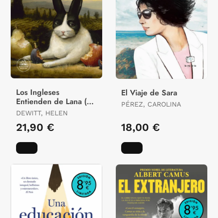
Los Ingleses
El Viaje de Sara
Entienden de Lana (Y
PÉREZ, CAROLINA
Otros Trucos)
DEWITT, HELEN
21,90 €
18,00 €