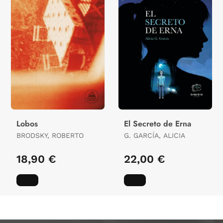
Lobos
El Secreto de Erna
BRODSKY, ROBERTO
G. GARCÍA, ALICIA
18,90 €
22,00 €