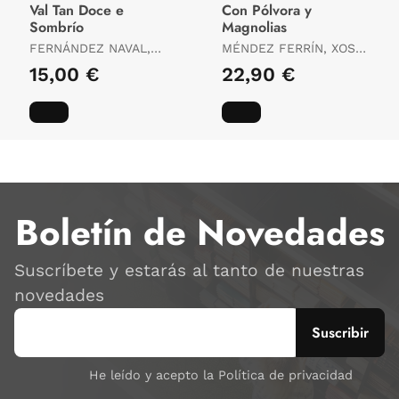
Val Tan Doce e
Con Pólvora y
Sombrío
Magnolias
FERNÁNDEZ NAVAL,
MÉNDEZ FERRÍN, XOSÉ
FRANCISCO X.
LUÍS / MENDEZ FERRIN,
15,00 €
22,90 €
XOSE LUIS
Boletín de Novedades
Suscríbete y estarás al tanto de nuestras
novedades
He leído y acepto la Política de privacidad