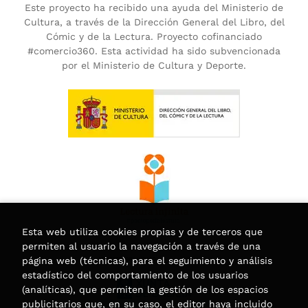
Este proyecto ha recibido una ayuda del Ministerio de
Cultura, a través de la Dirección General del Libro, del
Cómic y de la Lectura. Proyecto cofinanciado
#comercio360. Esta actividad ha sido subvencionada
por el Ministerio de Cultura y Deporte.
Esta web utiliza cookies propias y de terceros que
permiten al usuario la navegación a través de una
página web (técnicas), para el seguimiento y análisis
estadístico del comportamiento de los usuarios
(analíticas), que permiten la gestión de los espacios
publicitarios que, en su caso, el editor haya incluido