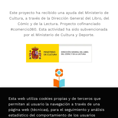
Este proyecto ha recibido una ayuda del Ministerio de
Cultura, a través de la Dirección General del Libro, del
Cómic y de la Lectura. Proyecto cofinanciado
#comercio360. Esta actividad ha sido subvencionada
por el Ministerio de Cultura y Deporte.
Esta web utiliza cookies propias y de terceros que
permiten al usuario la navegación a través de una
página web (técnicas), para el seguimiento y análisis
estadístico del comportamiento de los usuarios