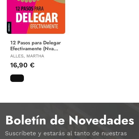
12 Pasos para Delegar
Efectivamente (Nva
Ed)
ALLES, MARTHA
16,90 €
Boletín de Novedades
Suscríbete y estarás al tanto de nuestras