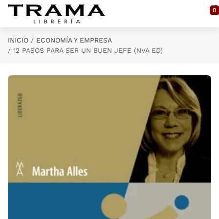
Saltar al contenido principal
0
INICIO
ECONOMÍA Y EMPRESA
12 PASOS PARA SER UN BUEN JEFE (NVA ED)