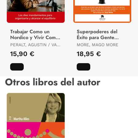
Trabajar Como un
Superpoderes del
Nordico y Vivir Como
Éxito para Gente
un Mediterra
Normal
PERALT, AGUSTIN / VAN
MORE, MAGO MORE
DER SCHOOT, JORIS
15,90 €
18,95 €
Otros libros del autor