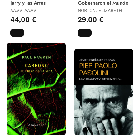
Jarry y las Artes
Gobernaron el Mundo
AA.VV, AA.VV
NORTON, ELIZABETH
44,00 €
29,00 €