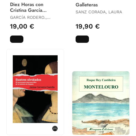
Diez Horas con
Galleteras
Cristina García
SANZ CORADA, LAURA
Rodero.
GARCÍA RODERO.,
CRISTINA
19,00 €
19,90 €