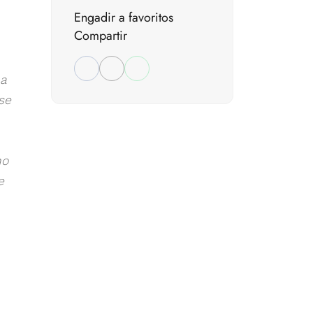
Engadir a favoritos
Compartir
 a
se
no
e