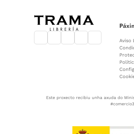
Páxin
Aviso 
Condi
Prote
Políti
Confi
Cooki
Este proxecto recibiu unha axuda do Minist
#comercio36