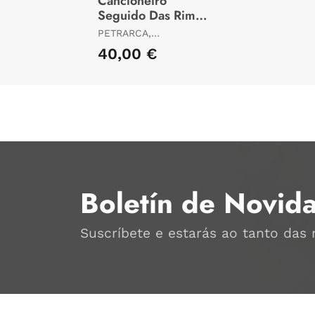
Cancioneiro
Seguido Das Rimas
Dispersas
PETRARCA,
FRANCESCO /
40,00 €
CABANA, DARÍO XOHÁN
ED. LIT.
Boletín de Novid
Suscríbete e estarás ao tanto das