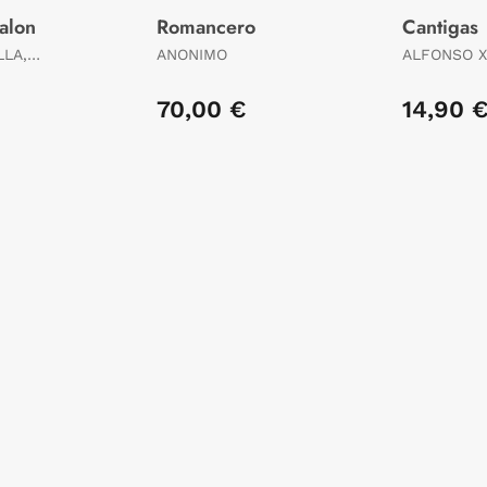
valon
Romancero
Cantigas
LLA,
ANONIMO
ALFONSO X, " 
SABIO "
70,00 €
14,90 