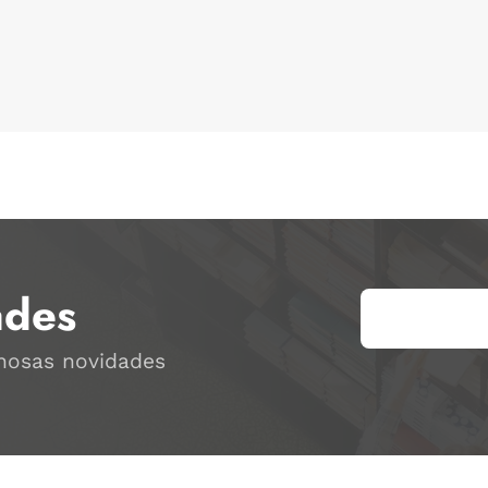
ades
 nosas novidades