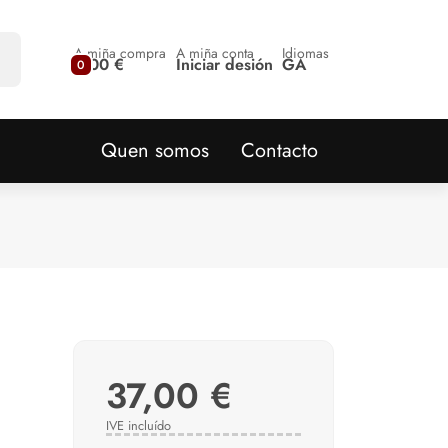
A miña compra
A miña conta
Idiomas
0,00 €
Iniciar desión
GA
0
Quen somos
Contacto
37,00 €
IVE incluído