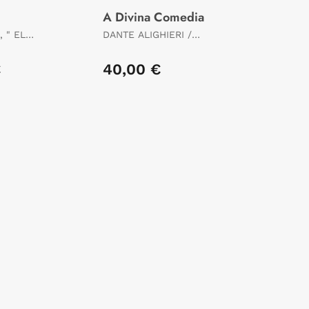
A Divina Comedia
EL
DANTE ALIGHIERI /
CABANA, DARÍO XOHÁN
ED. LIT.
€
40,00 €