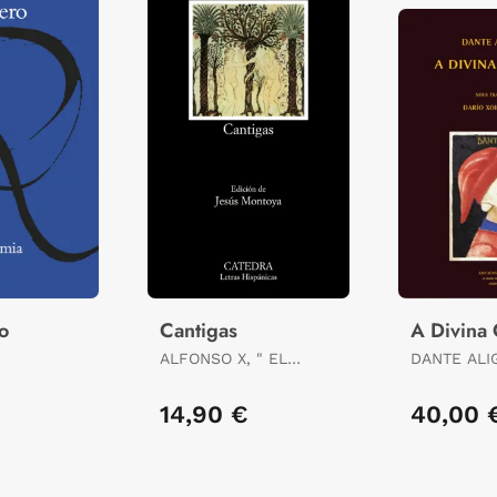
o
Cantigas
A Divina
ALFONSO X, " EL
DANTE ALIG
SABIO "
CABANA, D
ED. LIT.
14,90 €
40,00 