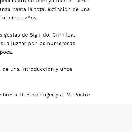
ipecias arrastraban ya más de siete
nza hasta la total extinción de una
inticinco años.
gestas de Sigfrido, Crimilda,
s, a juzgar por las numerosas
época.
, de una introducción y unos
bres.» D. Buschinger y J. M. Pastré