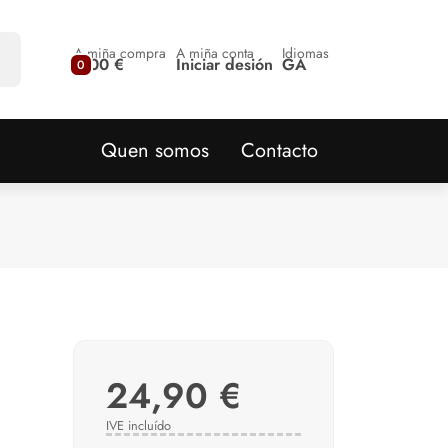
A miña compra
A miña conta
Idiomas
0,00 €
Iniciar desión
GA
0
Quen somos
Contacto
24,90 €
IVE incluído