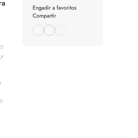
ra
Engadir a favoritos
Compartir
l
 y
s
o