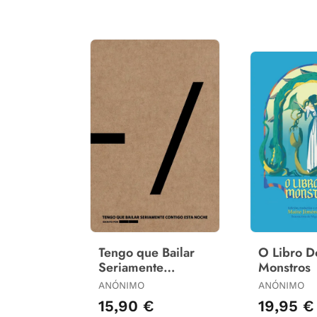
Tengo que Bailar
O Libro D
Seriamente
Monstros
Contigo esta Noche
ANÓNIMO
ANÓNIMO
15,90 €
19,95 €