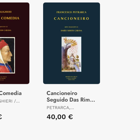
 Comedia
Cancioneiro
Seguido Das Rimas
HIERI /
Dispersas
ARÍO XOHÁN
PETRARCA,
FRANCESCO /
€
40,00 €
CABANA, DARÍO XOHÁN
ED. LIT.