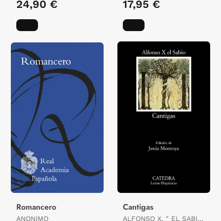
24,90 €
17,95 €
Romancero
Cantigas
ANONIMO
ALFONSO X, " EL SABIO