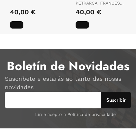
CABANA, DARÍO XOHÁN
PETRARCA, FRANCESCO
ED. LIT.
/ CABANA, DARÍO
40,00 €
40,00 €
XOHÁN ED. LIT.
Boletín de Novidades
Suscríbete e estarás ao tanto das nosas
novidades
Lin e acepto a Política de privacidade