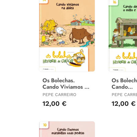
Os Bolechas.
Os Bolech
Cando Viviamos Na
Cando
Aldea
Descubri
PEPE CARREIRO
PEPE CARR
Millo e As
12,00 €
12,00 €