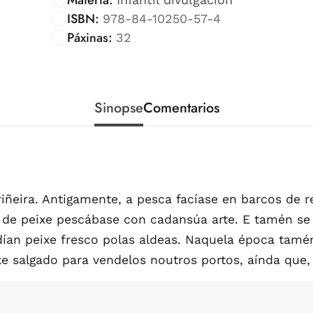
ISBN:
978-84-10250-57-4
Páxinas:
32
Sinopse
Comentarios
riñeira. Antigamente, a pesca facíase en barcos de 
ie de peixe pescábase con cadansúa arte. E tamén se
ndían peixe fresco polas aldeas. Naquela época tam
e salgado para vendelos noutros portos, aínda que, 