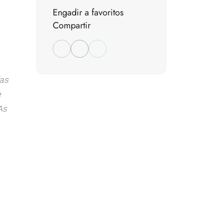
Engadir a favoritos
Compartir
as
e
As