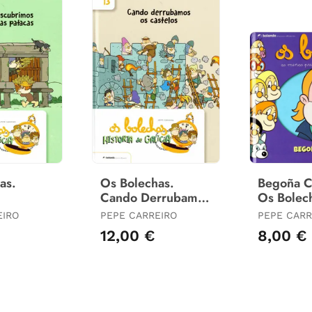
as.
Os Bolechas.
Begoña 
Cando Derrubamos
Os Bolec
mos o
os Castelos
EIRO
PEPE CARREIRO
PEPE CARR
 Pataca
12,00 €
8,00 €