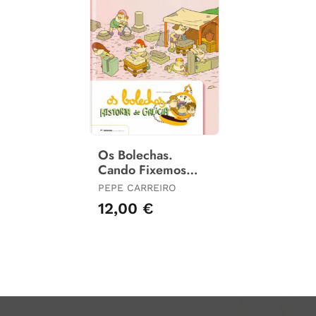
Os Bolechas.
Cando Fixemos
Marabillas Coas
PEPE CARREIRO
Pedras
12,00 €