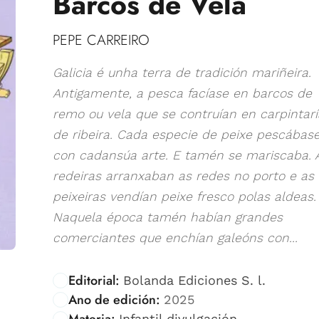
Barcos de Vela
PEPE CARREIRO
Galicia é unha terra de tradición mariñeira.
Antigamente, a pesca facíase en barcos de
remo ou vela que se contruían en carpintarí
de ribeira. Cada especie de peixe pescábas
con cadansúa arte. E tamén se mariscaba. 
redeiras arranxaban as redes no porto e as
peixeiras vendían peixe fresco polas aldeas.
Naquela época tamén habían grandes
comerciantes que enchían galeóns con...
Editorial:
Bolanda Ediciones S. l.
Ano de edición:
2025
Materia:
Infantil divulgación