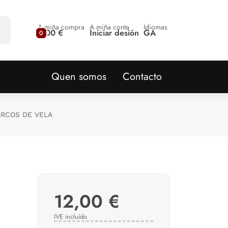
A miña compra
A miña conta
Idiomas
0,00 €
Iniciar desión
GA
0
Quen somos
Contacto
RCOS DE VELA
12,00 €
IVE incluído