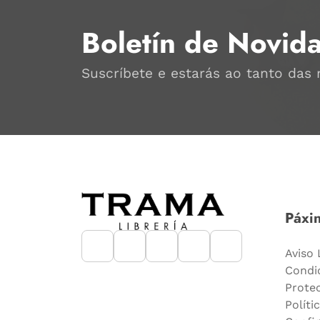
Boletín de Novid
Suscríbete e estarás ao tanto das
Páxin
Aviso 
Condi
Prote
Políti