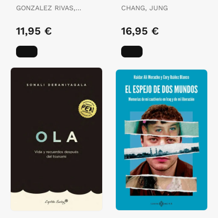
GONZALEZ RIVAS,
CHANG, JUNG
DIEGO / FERREIRA,
MARIA
11,95 €
16,95 €