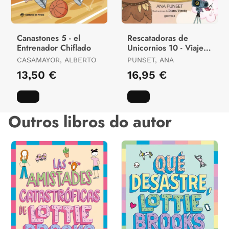
Canastones 5 - el
Rescatadoras de
Entrenador Chiflado
Unicornios 10 - Viaje
Al País de los
CASAMAYOR, ALBERTO
PUNSET, ANA
Gigantes
13,50 €
16,95 €
Outros libros do autor