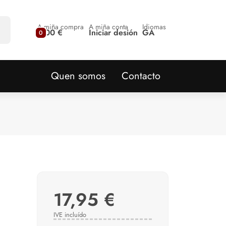
A miña compra
A miña conta
Idiomas
0,00 €
Iniciar desión
GA
0
Quen somos
Contacto
17,95 €
IVE incluído