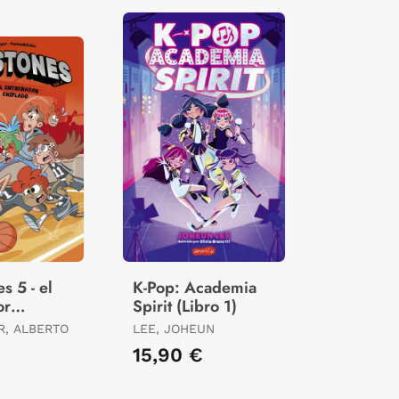
s 5 - el
K-Pop: Academia
or
Spirit (Libro 1)
, ALBERTO
LEE, JOHEUN
15,90 €