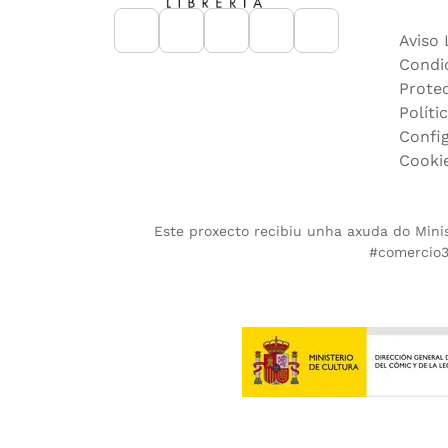
Aviso 
Condi
Prote
Políti
Confi
Cooki
Este proxecto recibiu unha axuda do Minist
#comercio36