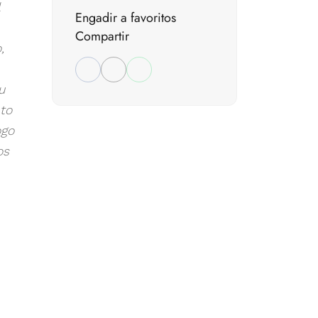
Engadir a favoritos
Compartir
,
u
ato
ogo
os