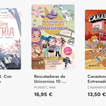
1. Con
Rescatadoras de
Canastone
a
Unicornios 10 -
Entrenad
Viaje Al País de los
Chiflado
PUNSET, ANA
CASAMAYOR
Gigantes
16,95 €
13,50 €