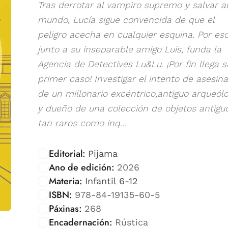
Tras derrotar al vampiro supremo y salvar al
mundo, Lucía sigue convencida de que el
peligro acecha en cualquier esquina. Por eso
junto a su inseparable amigo Luis, funda la
Agencia de Detectives Lu&Lu. ¡Por fin llega s
primer caso! Investigar el intento de asesin
de un millonario excéntrico,antiguo arqueól
y dueño de una colección de objetos antigu
tan raros como inq...
Editorial:
Pijama
Ano de edición:
2026
Materia:
Infantil 6-12
ISBN:
978-84-19135-60-5
Páxinas:
268
Encadernación:
Rústica