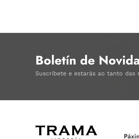
Boletín de Novid
Suscríbete e estarás ao tanto das
Páxin