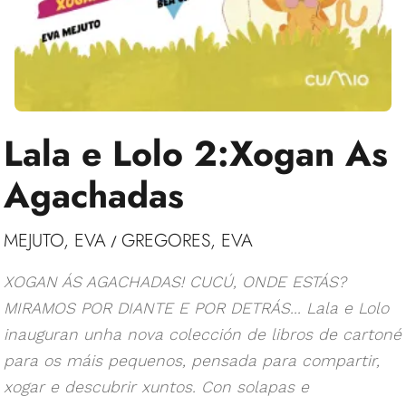
Lala e Lolo 2:Xogan As
Agachadas
MEJUTO, EVA
GREGORES, EVA
/
XOGAN ÁS AGACHADAS! CUCÚ, ONDE ESTÁS?
MIRAMOS POR DIANTE E POR DETRÁS... Lala e Lolo
inauguran unha nova colección de libros de cartoné
para os máis pequenos, pensada para compartir,
xogar e descubrir xuntos. Con solapas e