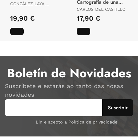
Cartografía de una
GONZÁLEZ LAYA,
Revolución
ARANCHA
CARLOS DEL CASTILLO
19,90 €
17,90 €
Boletín de Novidades
Suscríbete e estarás ao tanto das nosas
novidades
Lin e acepto a Política de privacidade