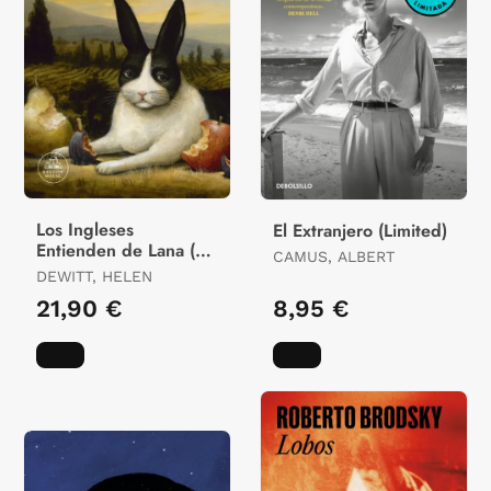
Los Ingleses
El Extranjero (Limited)
Entienden de Lana (Y
CAMUS, ALBERT
Otros Trucos)
DEWITT, HELEN
21,90 €
8,95 €