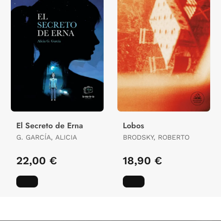
El Secreto de Erna
Lobos
G. GARCÍA, ALICIA
BRODSKY, ROBERTO
22,00 €
18,90 €