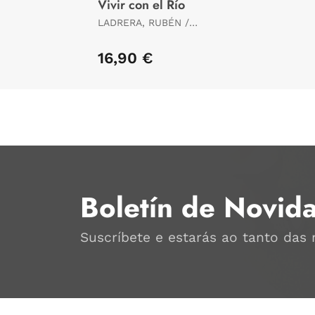
Vivir con el Río
LADRERA, RUBÉN /
DÍEZ, JOSERRA / LA
ROCA, FRANCESC
16,90 €
Boletín de Novid
Suscríbete e estarás ao tanto das