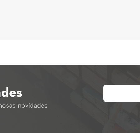
ades
 nosas novidades