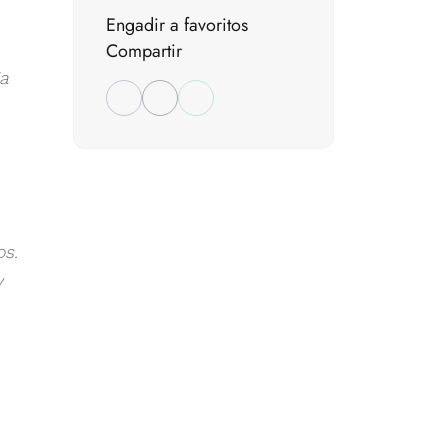
Engadir a favoritos
Compartir
ia
os.
y