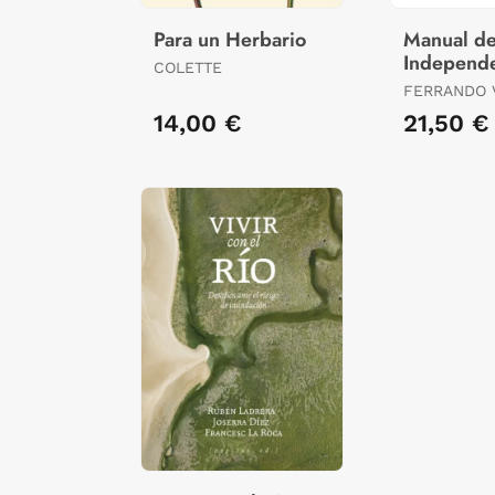
Para un Herbario
Manual d
Independ
COLETTE
Energétic
FERRANDO V
FERNANDO / MORALES
14,00 €
21,50 €
LÓPEZ, ISM