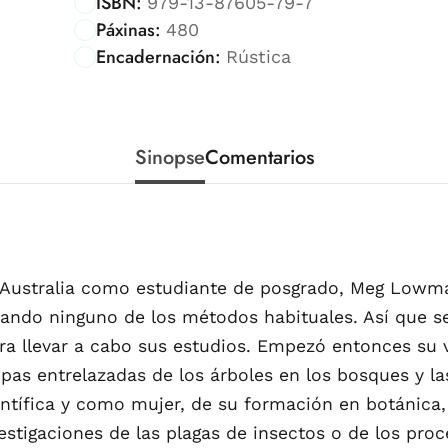
ISBN:
979-13-87605-79-7
Páxinas:
480
Encadernación:
Rústica
Sinopse
Comentarios
e Australia como estudiante de posgrado, Meg Lowm
izando ninguno de los métodos habituales. Así que s
ara llevar a cabo sus estudios. Empezó entonces su
s entrelazadas de los árboles en los bosques y las
tífica y como mujer, de su formación en botánica,
stigaciones de las plagas de insectos o de los proc