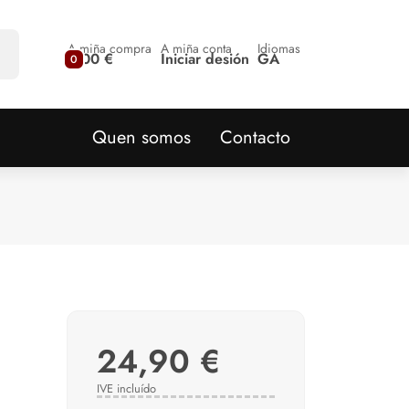
A miña compra
A miña conta
Idiomas
0,00 €
Iniciar desión
GA
0
Quen somos
Contacto
24,90 €
IVE incluído