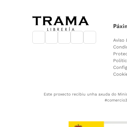
Páxin
Aviso 
Condi
Prote
Políti
Confi
Cooki
Este proxecto recibiu unha axuda do Minist
#comercio36