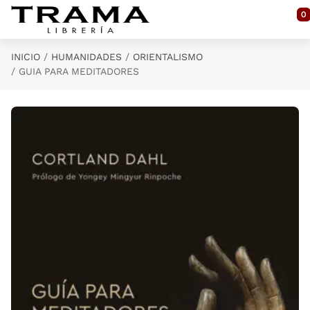
Saltar al contenido principal
0
INICIO
HUMANIDADES
ORIENTALISMO
GUIA PARA MEDITADORES