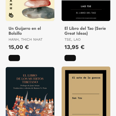
Un Guijarro en el
El Libro del Tao (Serie
Bolsillo
Great Ideas)
HANH, THICH NHAT
TSE, LAO
15,00 €
13,95 €