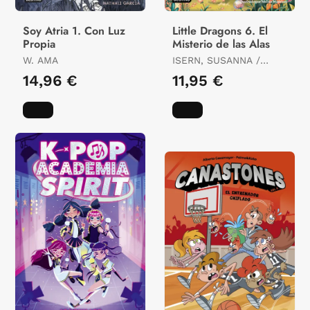
Soy Atria 1. Con Luz
Little Dragons 6. El
Propia
Misterio de las Alas
W. AMA
ISERN, SUSANNA /
MACEIRAS SOARES,
14,96 €
11,95 €
MELISA