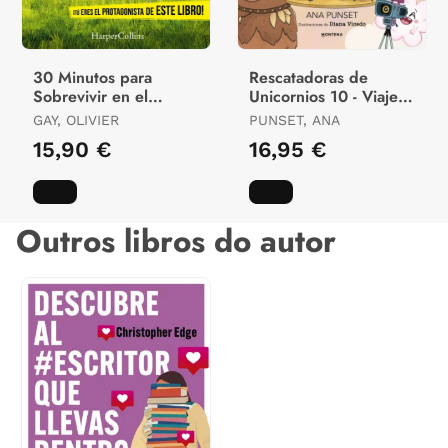
30 Minutos para
Rescatadoras de
Sobrevivir en el
Unicornios 10 - Viaje
Infierno de Fortnite
Al País de los
GAY, OLIVIER
PUNSET, ANA
Gigantes
15,90 €
16,95 €
Outros libros do autor