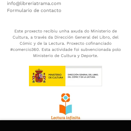
info@libreriatrama.com
Formulario de contacto
Este proxecto recibiu unha axuda do Ministerio de
Cultura, a través da Dirección General del Libro, del
Cómic y de la Lectura. Proxecto cofinanciado
#comercio360. Esta actividade foi subvencionada polo
Ministerio de Cultura y Deporte.