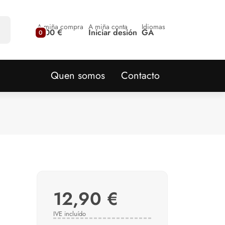
A miña compra
A miña conta
Idiomas
0,00 €
Iniciar desión
GA
0
Quen somos
Contacto
12,90 €
IVE incluído