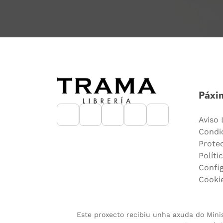
Páxin
Aviso 
Condi
Prote
Políti
Confi
Cooki
Este proxecto recibiu unha axuda do Minist