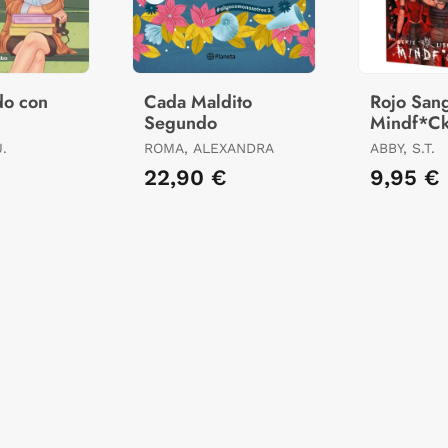
do con
Cada Maldito
Rojo Sang
Segundo
Mindf*Ck
J.
ROMA, ALEXANDRA
ABBY, S.T.
22,90 €
9,95 €