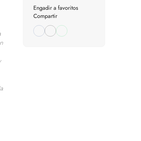
Engadir a favoritos
Compartir
.
a
en
y
ía