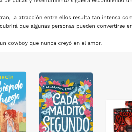
da de pullas y resentimiento siguiera escondiendo un
n, la atracción entre ellos resulta tan intensa co
scubrirá que algunas personas pueden convertirse en 
y un cowboy que nunca creyó en el amor.