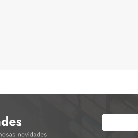
ades
 nosas novidades