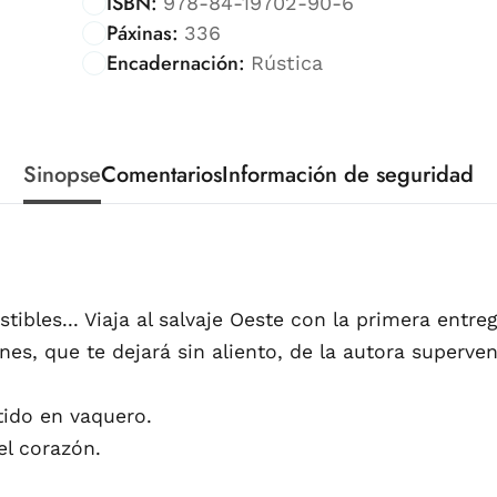
ISBN:
978-84-19702-90-6
Páxinas:
336
Encadernación:
Rústica
Sinopse
Comentarios
Información de seguridad
ibles... Viaja al salvaje Oeste con la primera entre
nes, que te dejará sin aliento, de la autora superve
tido en vaquero.
el corazón.