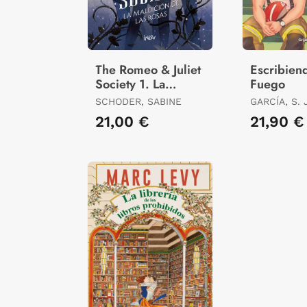
The Romeo & Juliet
Escribien
Society 1. La
Fuego
Maldición de las
SCHODER, SABINE
GARCÍA, S. 
Rosas
21,00 €
21,90 €