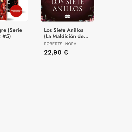
re (Serie
Los Siete Anillos
 #5)
(La Maldición de
las Siete Novias 3)
ROBERTS, NORA
22,90 €