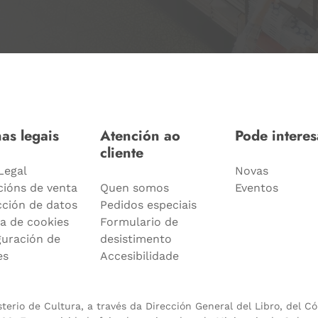
as legais
Atención ao
Pode interes
cliente
Legal
Novas
cións de venta
Quen somos
Eventos
cción de datos
Pedidos especiais
ca de cookies
Formulario de
guración de
desistimento
es
Accesibilidade
erio de Cultura, a través da Dirección General del Libro, del C