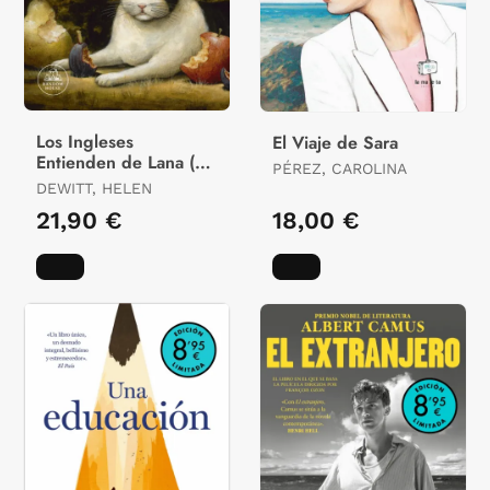
Los Ingleses
El Viaje de Sara
Entienden de Lana (Y
PÉREZ, CAROLINA
Otros Trucos)
DEWITT, HELEN
21,90 €
18,00 €