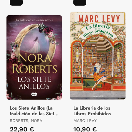
Los Siete Anillos (La
La Libreria de los
Maldición de las Siete
Libros Prohibidos
Novias 3)
ROBERTS, NORA
MARC LEVY
22,90 €
10,90 €