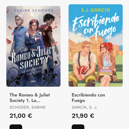
The Romeo & Juliet
Escribiendo con
Society 1. La
Fuego
Maldición de las Rosas
SCHODER, SABINE
GARCÍA, S. J.
21,00 €
21,90 €