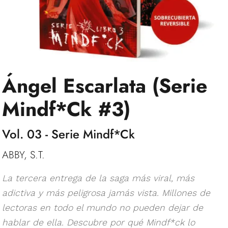
Ángel Escarlata (Serie
Mindf*Ck #3)
Vol. 03 - Serie Mindf*Ck
ABBY, S.T.
La tercera entrega de la saga más viral, más
adictiva y más peligrosa jamás vista. Millones de
lectoras en todo el mundo no pueden dejar de
hablar de ella. Descubre por qué Mindf*ck lo