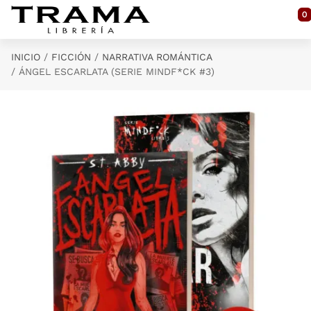
Saltar al contenido principal
0
INICIO
FICCIÓN
NARRATIVA ROMÁNTICA
ÁNGEL ESCARLATA (SERIE MINDF*CK #3)