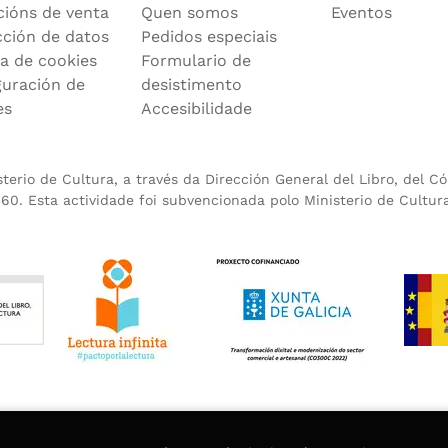
cións de venta
Quen somos
Eventos
cción de datos
Pedidos especiais
ca de cookies
Formulario de
guración de
desistimento
es
Accesibilidade
erio de Cultura, a través da Dirección General del Libro, del C
0. Esta actividade foi subvencionada polo Ministerio de Cultur