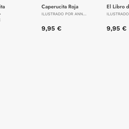
ita
Caperucita Roja
El Libro 
ILUSTRADO POR ANNA
ILUSTRADO
n Eric
SIMEONE
SIMEONE
C
9,95 €
9,95 €