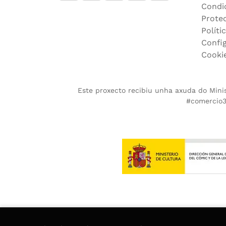
Condi
Prote
Políti
Confi
Cooki
Este proxecto recibiu unha axuda do Minist
#comercio36