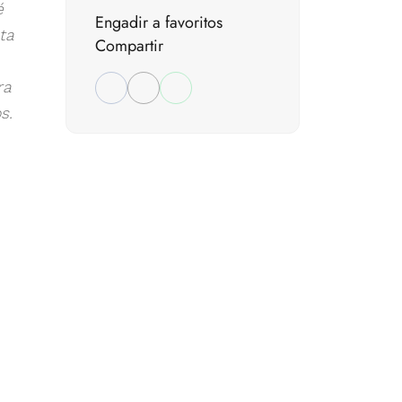
é
Engadir a favoritos
ta
Compartir
ra
s.