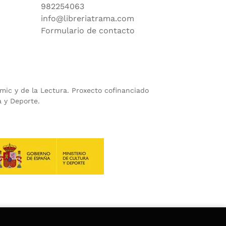
982254063
info@libreriatrama.com
Formulario de contacto
ómic y de la Lectura. Proxecto cofinanciado
a y Deporte.