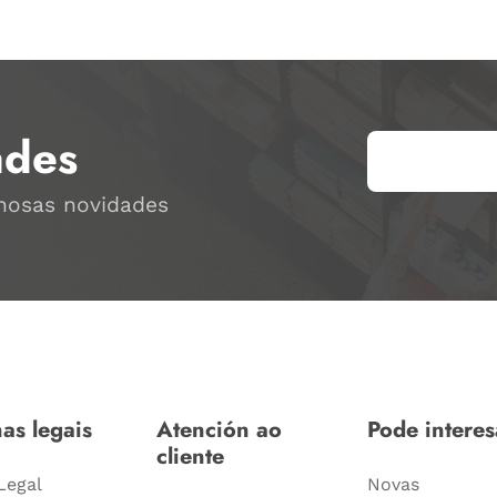
ades
 nosas novidades
as legais
Atención ao
Pode interes
cliente
Legal
Novas