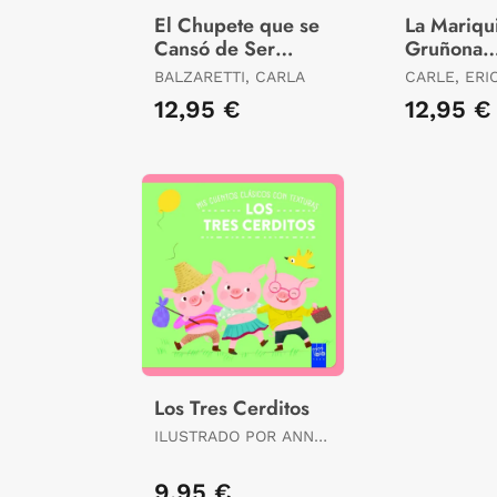
El Chupete que se
La Mariqu
Cansó de Ser
Gruñona
Chupete
(Colecció
BALZARETTI, CARLA
CARLE, ERI
Carle)
12,95 €
12,95 €
Los Tres Cerditos
ILUSTRADO POR ANNA
SIMEONE
9,95 €