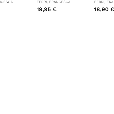
Sabana
ANCESCA
FERRI, FRANCESCA
FERRI, FR
19,95 €
18,90 