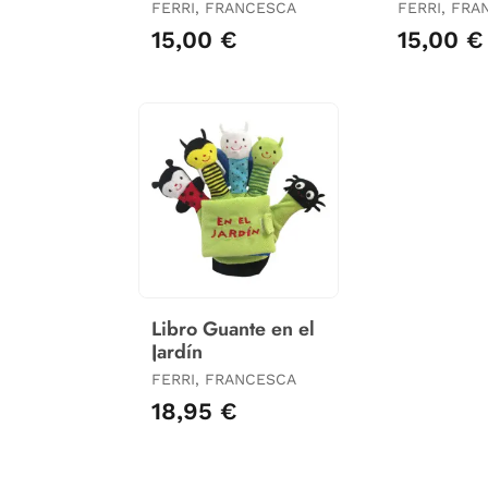
Selva
Granja
FERRI, FRANCESCA
FERRI, FR
15,00 €
15,00 €
Libro Guante en el
Jardín
FERRI, FRANCESCA
18,95 €