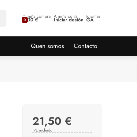
A miña compra
A miña conta
Idiomas
0,00 €
Iniciar desión
GA
0
Quen somos
Contacto
21,50 €
IVE incluído